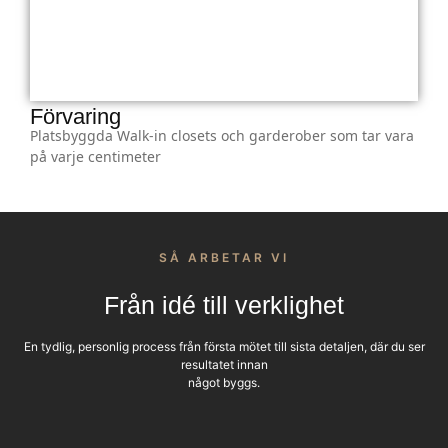
Förvaring
Platsbyggda Walk-in closets och garderober som tar vara
på varje centimeter
SÅ ARBETAR VI
Från idé till verklighet
En tydlig, personlig process från första mötet till sista detaljen, där du ser
resultatet innan
något byggs.