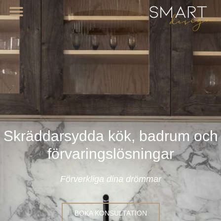
Skräddarsydda kök, badrum och
förvaringslösningar
Förverkliga dina drömmar
BOKA KONSULTATION