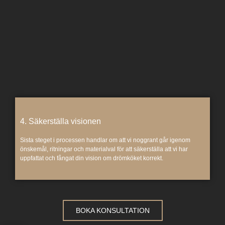
4. Säkerställa visionen
Sista steget i processen handlar om att vi noggrant går igenom
önskemål, ritningar och materialval för att säkerställa att vi har
uppfattat och fångat din vision om drömköket korrekt.
BOKA KONSULTATION