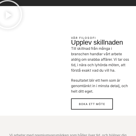
VÅR FILOSOFI
Upplev skillnaden
Till skillnad från många i
branschen handlar vårt arbete
aldrig om snabba affärer. Vi tar oss
tid, i nära och lyhörda möten, att
förstå exakt vad du vill ha.
Resultatet blir ett hem som är
genomtänkt in i minsta detalj, och
helt ditt eget.
BOKA ETT MÖTE
NÅGRA AV VÅRA LEVERANTÖRER
Vi arbetar med premiumvarumärken som håller över tid, och hjälper dig