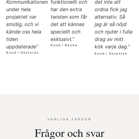
Kommunikationen
funktionellt och
det inte att
under hela
har den extra
ordna fick jag
projektet var
twisten som får
alternativ. Så
smidig, och vi
det att kännas
jag är så nöjd
kände oss hela
speciellt och
och njuter i fulla
tiden
exklusivt.”
drag av mitt
Kund i Nacka
uppdaterade”
kök varje dag.”
Kund i Västerås
Kund i Vasastan
VANLIGA FRÅGOR
Frågor och svar