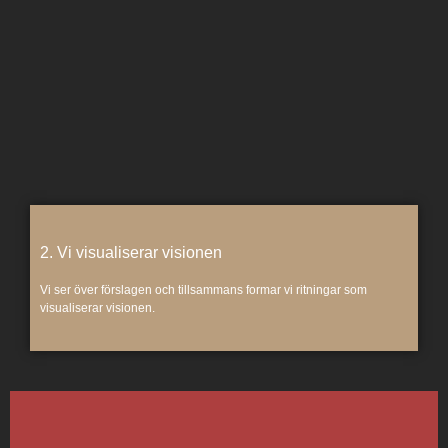
2. Vi visualiserar visionen
Vi ser över förslagen och tillsammans formar vi ritningar som
visualiserar visionen.